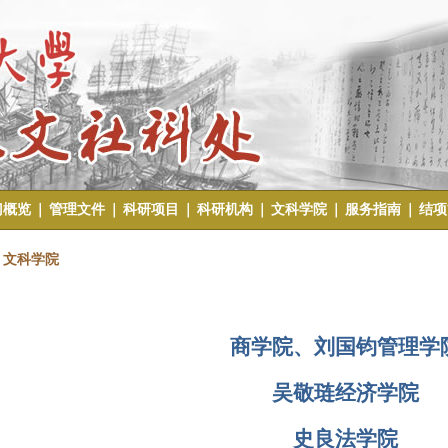
门概览
｜
管理文件
｜
科研项目
｜
科研机构
｜
文科学院
｜
服务指南
｜
结项
文科学院
商学院
、刘国钧管理学
吴敬琏经济学院
史良法学院